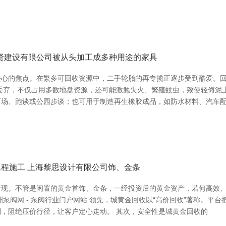
康贤建设有限公司被从头加工成多种用途的家具
心的焦点。在繁多可回收资源中，二手轮胎的再专揽正逐步受到酷爱。回
丢弃，不仅占用多数地盘资源，还可能激勉失火、繁殖蚊虫，致使轻侮泥土
育场、跑谈或公园步谈；也可用于制造再生橡胶成品，如防水材料、汽车
程施工 上海黎思设计有限公司饰、金条
现。不管是闲置的黄金首饰、金条，一经投资后的黄金资产，若何高效、
泵阀网 - 泵阀行业门户网站 领先，城黄金回收以“高价回收”著称。平
，阻绝压价行径，让客户定心走动。 其次，安全性是城黄金回收的