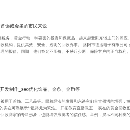
金首饰或金条的市民来说
装服务，黄金行动一种要害的投资和保藏品，越来越受到东谈主们的照应
收机构，提供高效、安全、透明的回收办事。 洛阳市德迅电子有限公司 
合理的报价。同期，他们答允不压价、不缺斤少两，保险客户的正当权利
开发制作_seo优化饰品、金条、金币等
常被用于首饰、工艺品等。跟着经济的发展和东谈主们首肯领悟的增强，
的实在可靠展示**显得尤为繁难。 开拓教育直播教室一 实在的黄金回
步回收商家的专科形象，也能增强浪掷者的信任感。举例，展示不同种类