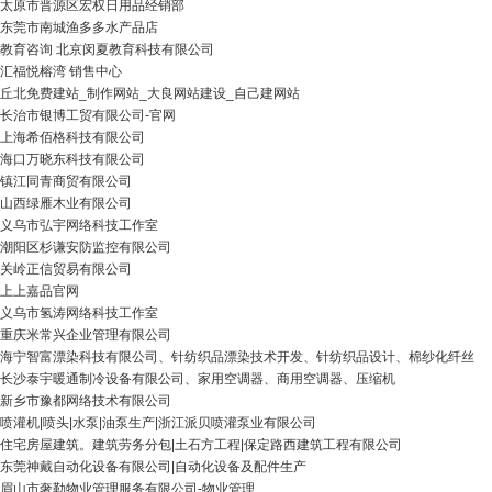
太原市晋源区宏权日用品经销部
东莞市南城渔多多水产品店
教育咨询 北京闵夏教育科技有限公司
汇福悦榕湾 销售中心
丘北免费建站_制作网站_大良网站建设_自己建网站
长治市银博工贸有限公司-官网
上海希佰格科技有限公司
海口万晓东科技有限公司
镇江同青商贸有限公司
山西绿雁木业有限公司
义乌市弘宇网络科技工作室
潮阳区杉谦安防监控有限公司
关岭正信贸易有限公司
上上嘉品官网
义乌市氢涛网络科技工作室
重庆米常兴企业管理有限公司
海宁智富漂染科技有限公司、针纺织品漂染技术开发、针纺织品设计、棉纱化纤丝
长沙泰宇暖通制冷设备有限公司、家用空调器、商用空调器、压缩机
新乡市豫都网络技术有限公司
喷灌机|喷头|水泵|油泵生产|浙江派贝喷灌泵业有限公司
住宅房屋建筑。建筑劳务分包|土石方工程|保定路西建筑工程有限公司
东莞神戴自动化设备有限公司|自动化设备及配件生产
眉山市奢勒物业管理服务有限公司-物业管理