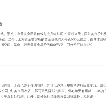
边
钱。那么，今天黄金回收价钱每克几许钱呢？ 章程当天，国外黄金价钱
基础。当今，上海黄金交游所的黄金价钱约为每克500元傍边，但具体回
空间。举例，若当天黄金单价为500元/克，回收价可能在480-
旧首饰、金条也曾金饰调节阀，皆可以通过正规渠谈进行回收变现。那么，*
收公司”或“黄金回收店”，即可找到隔邻的商家。留心禁受有禀赋、口碑好
，可平直赶赴想到。此外，部分银行也提供黄金回收业务，尤其是一