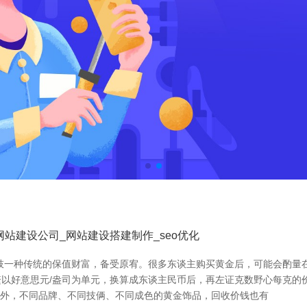
站建设公司_网站建设搭建制作_seo优化
肢一种传统的保值财富，备受原宥。很多东谈主购买黄金后，可能会酌量
以好意思元/盎司为单元，换算成东谈主民币后，再左证克数野心每克的价
。 不外，不同品牌、不同技俩、不同成色的黄金饰品，回收价钱也有