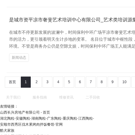
是城市资平凉市奢斐艺术培训中心有限公司_艺术类培训源
在城市不停更新发展的波澜中，时间保利中环广场平凉市奢斐艺术
市的活力，更引颈着明天生计步地的变革。 名目位于城市中枢性段
环境。不管是商务办公仍是空隙文娱，时间保利中环广场王人能满足
新闻动态
首页
1
2
3
4
5
6
7
8
9
10
关于我们
服务指南
维修资讯
二手回收
友情链接：
山西长兴房地产有限公司 - 首页
湖北陶粒-安徽陶粒-湖南陶粒-广东陶粒-重庆陶粒-江西陶粒-
安顺市西秀区伐木累烤肉拌饭餐馆-官网
酷犬家族