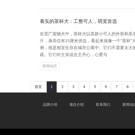
着实的茶杯犬：工整可人，萌宠首选
在宽广宠物犬中，茶杯犬以其娇小可人的外形和亲东
斤，身高仅有15厘米傍边，看起来就像一个“茶杯
俐，很是相宜生存在城市公寓中。它们不需要太大
疏。它们对主东说念主丹心，心爱与
新闻动态
首页
1
2
3
4
5
6
7
8
品牌介绍
项目介绍
联系我们
新闻动