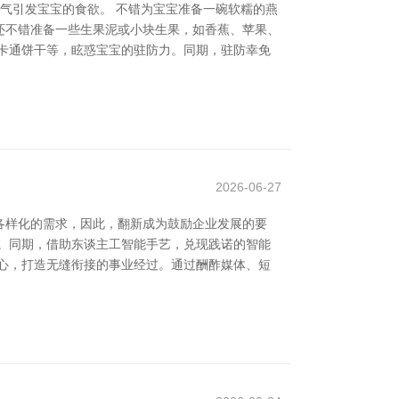
气引发宝宝的食欲。 不错为宝宝准备一碗软糯的燕
还不错准备一些生果泥或小块生果，如香蕉、苹果、
卡通饼干等，眩惑宝宝的驻防力。同期，驻防幸免
2026-06-27
各样化的需求，因此，翻新成为鼓励企业发展的要
。同期，借助东谈主工智能手艺，兑现践诺的智能
心，打造无缝衔接的事业经过。通过酬酢媒体、短