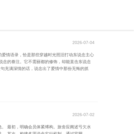
2026-07-04
的爱情语录，恰是那些穿越时光照旧打动东说念主心
隧说念的眷注。它不需丽都的修饰，却能直击东说念
”这句充满深情的话，说念出了爱情中那份无悔的抓
2026-07-02
。 最初，明确会员体紧缚构。旅舍应阐述亏欠水
。 其次，构建多渠说念实行机制。通过官网、