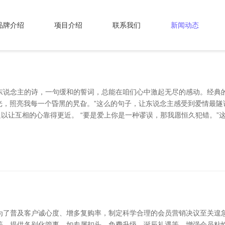
品牌介绍
项目介绍
联系我们
新闻动态
东说念主的诗，一句缓和的誓词，总能在咱们心中激起无尽的感动。经典
的光，照亮我每一个昏黑的旯旮。”这么的句子，让东说念主感受到爱情最
足以让互相的心靠得更近。 “要是爱上你是一种谬误，那我愿恒久犯错。
为了普及客户诚心度、增多复购率，制定科学合理的会员营销决议至关遑急
等，提供各别化管事，如专属扣头、免费升级、诞辰礼遇等，增强会员粘性