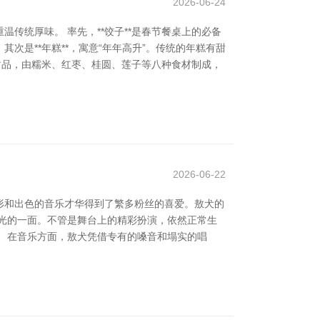
2026-06-24
传统厚味。 率先，**饺子**是春节餐桌上的必备
次是**年糕**，寓意“年年高升”。传统的年糕有甜
点甜品，由糯米、红枣、桂圆、莲子等八种食材制成，
2026-06-22
形和出色的音乐才华得到了繁多粉丝的喜爱。敖犬的
光的一面。不管是舞台上的精彩扮演，依然正常生
 在音乐方面，敖犬凭借专有的嗓音和塌实的唱