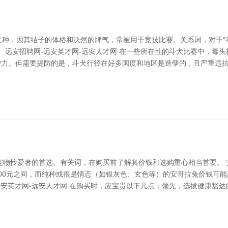
力著称的犬种，因其结子的体格和决然的脾气，常被用于竞技比赛。关系词，对
 远安招聘网-远安英才网-远安人才网 在一些所在性的斗犬比赛中，毒
患智力。但需要提防的是，斗犬行径在好多国度和地区是造孽的，且严重违
宠物怜爱者的首选。有关词，在购买前了解其价钱和选购重心相当首要。 
500元之间，而纯种或很是情态（如银灰色、玄色等）的安哥拉兔价钱可能
远安英才网-远安人才网 在购买时，应宝贵以下几点：领先，选拔健康豁