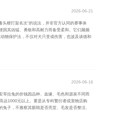
2026-06-21
于“毒头梗打架名次”的说法，并非官方认同的赛事体
头梗因其凶猛、勇敢和高耐力而备受柔和。它们频频
抗动物保护法，不仅对犬只变成伤害，也波及谈德和
2026-06-16
安哥拉兔的价钱因品种、血缘、毛色和源泉不同而
高达1000元以上。要是从专科繁衍者或宠物店购
达的兔子，不雅察其眼睛是否亮堂、毛发是否整洁、