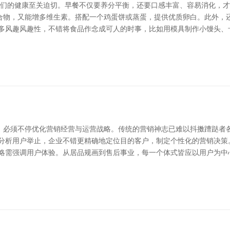
他们的健康至关迫切。早餐不仅要养分平衡，还要口感丰富、容易消化，才
合物，又能增多维生素。搭配一个鸡蛋饼或蒸蛋，提供优质卵白。此外，
增多风趣风趣性，不错将食品作念成可人的时事，比如用模具制作小馒头、
，必须不停优化营销经营与运营战略。传统的营销神志已难以抖擞蹧跶者
据分析用户举止，企业不错更精确地定位目的客户，制定个性化的营销决策
战略需强调用户体验。从居品规画到售后事业，每一个体式皆应以用户为中