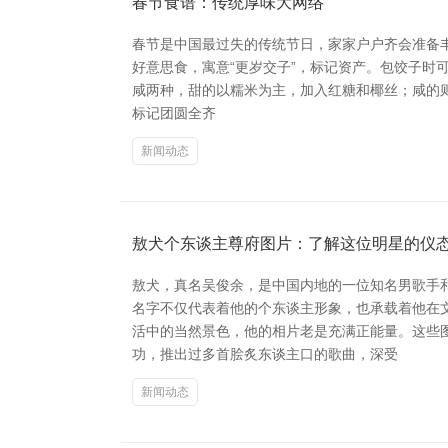
春节食谱：传统厚味大网络
春节是中国最过失的传统节日，家家户户齐会准备丰
好意思食，寓意“更岁交子”，标记资产。包饺子时可
咸两种，甜的以糯米为主，加入红糖和椰丝；咸的则
标记团圆全齐
新闻动态
敖犬个东谈主尊府图片：了解这位明星的仪
敖犬，真名吴俊余，是中国内地的一位知名男歌手
名字不仅代表着他的个东谈主形象，也承载着他在
活中的当然景色，他的相片老是充满正能量。这些
功，推出过多首脍炙东谈主口的歌曲，深受
新闻动态