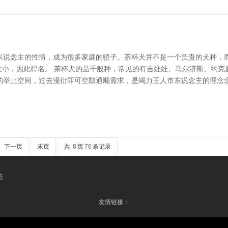
说念主的性情，成为很多家庭的骄子。茶杯犬并不是一个负责的犬种，而
”大小，因此得名。 茶杯犬的品千般种，常见的有吉娃娃、马尔济斯、约
的举止空间，过去漫衍即可空隙通顺需求，是竭力王人市东说念主的理念念
下一页
末页
共
8
页
76
条记录
态
友情链接：