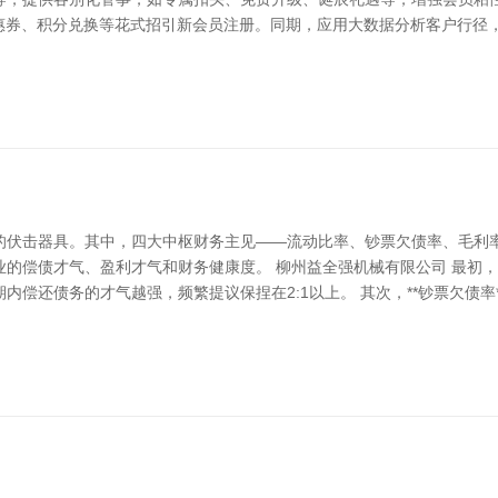
惠券、积分兑换等花式招引新会员注册。同期，应用大数据分析客户行径
伏击器具。其中，四大中枢财务主见——流动比率、钞票欠债率、毛利率和
的偿债才气、盈利才气和财务健康度。 柳州益全强机械有限公司 最初，*
偿还债务的才气越强，频繁提议保捏在2:1以上。 其次，**钞票欠债率