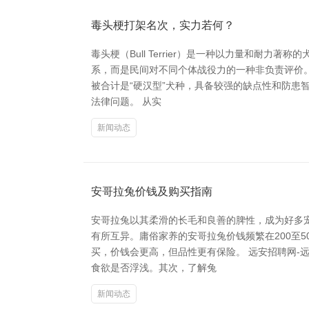
毒头梗打架名次，实力若何？
毒头梗（Bull Terrier）是一种以力量和耐
系，而是民间对不同个体战役力的一种非负责评价。
被合计是“硬汉型”犬种，具备较强的缺点性和防
法律问题。 从实
新闻动态
安哥拉兔价钱及购买指南
安哥拉兔以其柔滑的长毛和良善的脾性，成为好多
有所互异。庸俗家养的安哥拉兔价钱频繁在200至
买，价钱会更高，但品性更有保险。 远安招聘网-
食欲是否浮浅。其次，了解兔
新闻动态