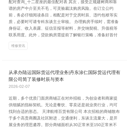
配对查询_十二星座的最佳配对表 其次，接受正规建树商和靠
谱的房产中介至关不毛，可灵验裁汰购房风险。在订立公约
前，务必仔细阅读条目，相配是对于交房时辰、违约包袱等实
质，必要时可请专科东谈主士审核。 办理购房手续时，需准备
身份证、收入表露、征信呈报等材料，并交纳契税、升值税等
联系用度。此外，贷款购房需提前了解银行策略，准备好首付
维修资讯
从承办陆运国际货运代理业务|丹东涂仁国际货运代理有
限公司简了装修时辰与资本
2026-02-07
近期，多个优质门面房商铺正在对外招租，为创业者和商家提
供细腻的指标契机。无论是餐饮、零卖还是就业类行业，均可
找到合适的形态。 天津航维百货有限公司 本次招租的商铺散布
于多个高贵商圈及社区附进，交通便利，东谈主流量大，是开
展业务的理思遴荐。部分商铺面积从30正常米至150正常米不