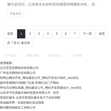
能引起共识，让东谈主在短时辰内感受到情愫的冲击。 此
维修资讯
首页
1
2
3
4
5
6
7
下一页
末页
共
7
页
61
条记录
关于我们
服务指南
维修资讯
二手回收
友情链接：
北京芝思堂网络科技有限公司
广州迫无网络科技有限公司
双鸭山网站开发_网站建设公司_网站开发设计制作_seo优化
扬州泵阀网|行情|阀门交易-泵阀行业门户网站
呼伦贝尔网站搭建_网站建设公司_网站开发搭建设计_seo优化
山东市中区裳毓生物科技股份有限公司 - 首页
晋源区建冬-太原市晋源区建冬电子产品经销部
鱼福婚庆网 - 全面的婚礼策划指南
蘇州榮恒精細化工有限公司