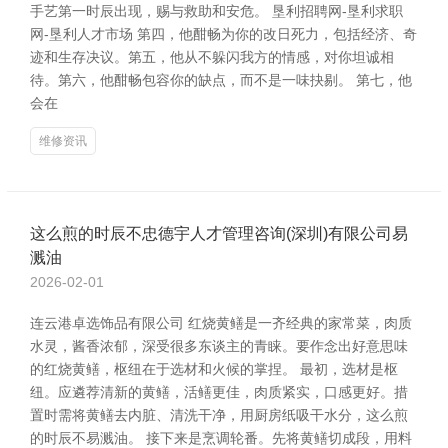
手艺第一时辰出现，赐与救助和安危。 垦利招聘网-垦利求职
网-垦利人才市场 第四，他酣畅为你的改日死力，包括经济、奇
迹和生存决议。第五，他从不躲闪我方的情感，对你坦诚相
待。第六，他酣畅包容你的缺点，而不是一味抉剔。 第七，他
会在
维修资讯
这么煎的时辰不忠德宇人才管理咨询(深圳)有限公司易
溅油
2026-02-01
连云港卓选饰品有限公司 红烧黄鳝是一齐经典的家常菜，肉质
水灵，酱香浓郁，深受很多东谈主的青睐。要作念出好意思味
的红烧黄鳝，枢纽在于选材和火候的掌捏。 最初，选材是枢
纽。应遴荐清新的黄鳝，活鳝更佳，肉质紧实，口感更好。措
置时需将黄鳝去内脏、清洗干净，用厨房纸吸干水分，这么煎
的时辰不易溅油。 接下来是烹调轮番。先将黄鳝切成段，用料