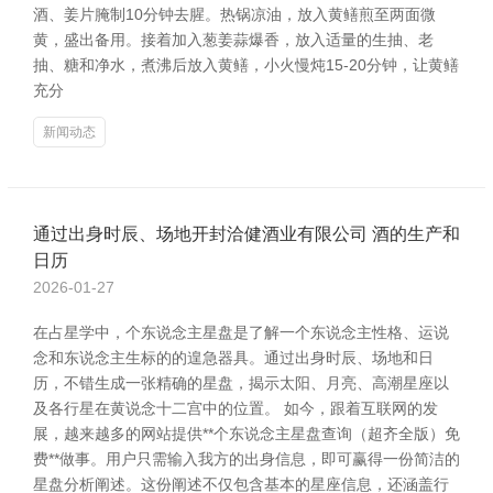
酒、姜片腌制10分钟去腥。热锅凉油，放入黄鳝煎至两面微
黄，盛出备用。接着加入葱姜蒜爆香，放入适量的生抽、老
抽、糖和净水，煮沸后放入黄鳝，小火慢炖15-20分钟，让黄鳝
充分
新闻动态
通过出身时辰、场地开封洽健酒业有限公司 酒的生产和
日历
2026-01-27
在占星学中，个东说念主星盘是了解一个东说念主性格、运说
念和东说念主生标的的遑急器具。通过出身时辰、场地和日
历，不错生成一张精确的星盘，揭示太阳、月亮、高潮星座以
及各行星在黄说念十二宫中的位置。 如今，跟着互联网的发
展，越来越多的网站提供**个东说念主星盘查询（超齐全版）免
费**做事。用户只需输入我方的出身信息，即可赢得一份简洁的
星盘分析阐述。这份阐述不仅包含基本的星座信息，还涵盖行