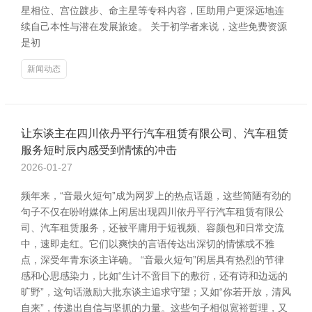
星相位、宫位踱步、命主星等专科内容，匡助用户更深远地连
续自己本性与潜在发展旅途。 关于初学者来说，这些免费资源
是初
新闻动态
让东谈主在四川依丹平行汽车租赁有限公司、汽车租赁
服务短时辰内感受到情愫的冲击
2026-01-27
频年来，“音最火短句”成为网罗上的热点话题，这些简陋有劲的
句子不仅在吩咐媒体上闲居出现四川依丹平行汽车租赁有限公
司、汽车租赁服务，还被平庸用于短视频、容颜包和日常交流
中，速即走红。它们以爽快的言语传达出深切的情愫或不雅
点，深受年青东谈主详确。 “音最火短句”闲居具有热烈的节律
感和心思感染力，比如“生计不啻目下的敷衍，还有诗和边远的
旷野”，这句话激励大批东谈主追求守望；又如“你若开放，清风
自来”，传递出自信与坚抓的力量。这些句子相似宽裕哲理，又