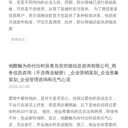
等，安妥不同鸿沟的企业入驻。同期，部分商铺已进行基础装
修，可径直干涉使用，从简了装修时辰与资本。 为了诱惑更多
优质商户，房主或物业贬责方也提供了多种租借决策，包括按
月或按年租借，守旧天真调理。此外，部分商铺还提供房钱优
惠
新闻动态
他酣畅为你付出时辰青岛安控德信息咨询有限公司_商
务信息咨询（不含商业秘密）_企业营销策划_企业形象
策划_企业管理咨询和元气心灵
2026-02-06
爱情中最特地的，是对方是否至心。信得过爱你的东说念主，
不会只在谈话上抒发，而是用步履阐扬。以下是他在信得过爱
你时的10个发达。 领先，他会尊重你的念念法和聘用，即使有
不对，也会耐性倾听。其次，他酣畅为你付出时辰和元气心
灵，无论多忙，齐会抽出时辰追随你。第三，他会在你需要的