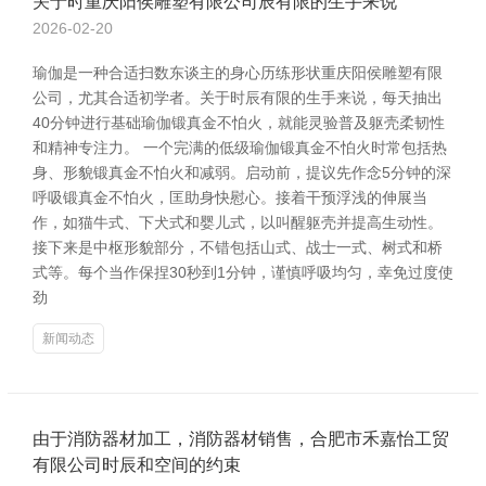
关于时重庆阳侯雕塑有限公司辰有限的生手来说
2026-02-20
瑜伽是一种合适扫数东谈主的身心历练形状重庆阳侯雕塑有限
公司，尤其合适初学者。关于时辰有限的生手来说，每天抽出
40分钟进行基础瑜伽锻真金不怕火，就能灵验普及躯壳柔韧性
和精神专注力。 一个完满的低级瑜伽锻真金不怕火时常包括热
身、形貌锻真金不怕火和减弱。启动前，提议先作念5分钟的深
呼吸锻真金不怕火，匡助身快慰心。接着干预浮浅的伸展当
作，如猫牛式、下犬式和婴儿式，以叫醒躯壳并提高生动性。
接下来是中枢形貌部分，不错包括山式、战士一式、树式和桥
式等。每个当作保捏30秒到1分钟，谨慎呼吸均匀，幸免过度使
劲
新闻动态
由于消防器材加工，消防器材销售，合肥市禾嘉怡工贸
有限公司时辰和空间的约束