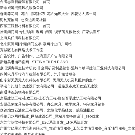
台湾志腾新能源有限公司 - 首页
新丰威姆混流风机股份公司
柳州养花网 - 花卉_养花技巧_花卉知识大全_养花达人第一网
海豹宠物网 - 您身边养宠社群
西藏正源新材料有限公司 - 首页
徐州阀门网-专注球阀_蝶阀_闸阀_调节阀采购批发_厂家供应平
上海风仟清科技有限公司
北京泵阀网|行情|阀门交易-泵阀行业门户网站
宽城区志有网络技术工作室
广告设计、广告制作、上海蕊贝广告有限公司
斯坦美琳钢琴官网_ STEINMEILEN PIANO
废旧沥青再生技术研发-非金属矿及制品销售-温岭市纳洋建筑工业科技有限公司
四川依丹平行汽车租赁有限公司、汽车租赁服务
山东彩天恩无人机科技有限公司_民用无人机及其配件的生产
平湖市扎朋市政建设开发有限公司，道路及市政工程施工建设
南通傅连慈物流有限公司
房屋建筑工程-市政工程-土石方工程-邢台百雯建筑工程有限公司
安徽圣萨家具装备有限公司、办公家具、教学家具、钢制家具销售
盘锦灿舒石油化工有限公司、危险化学品经营、成品油批发
呼伦贝尔网站搭建_网站建设公司_网站开发搭建设计_seo优化
东莞市胡律科技有限公司_B2C系统开发_ERP系统开发
广州市亿星艺术培训有限公司_舞蹈辅导服务_工艺美术辅导服务_音乐辅导服务_文化
艺术咨询服务_教育咨询服务