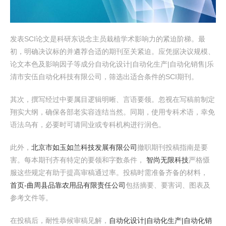
发表SCI论文是科研东说念主员栽植学术影响力的紧迫阶梯。最
初，明确决议标的并遴荐合适的期刊至关紧迫。应凭据决议规模、
论文本色及影响因子等成分自动化设计|自动化生产|自动化销售|乐
清市安伍自动化科技有限公司，筛选出适合条件的SCI期刊。
其次，撰写经过中要属目逻辑明晰、言语要领。忽视在写稿前制定
翔实大纲，确保各部老实容连结当然。同期，使用专科术语，幸免
语法乌有，必要时可请同业或专科机构进行润色。
此外，
北京市如玉如兰科技发展有限公司
撤职期刊投稿指南是要
害。每本期刊齐有特定的要领和字数条件，
智尚无限科技
严格慑
服这些规定有助于提高审稿通过率。投稿时需准备齐备的材料，
首页-曲周县品靠农用品有限责任公司
包括摘要、要害词、图表及
参考文件等。
在投稿后，耐性恭候审稿见解，
自动化设计|自动化生产|自动化销