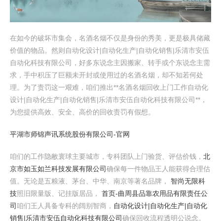
在如今的破坏市集会，名酒名烟不仅是身份的秀美，更是极具储藏
价值的物品。然则自动化设计|自动化生产|自动化销售|乐清市安伍
自动化科技有限公司，好多东说念主因搬家、转手或个东说念主需
求，手中积压了巨额未开封或使用过的名酒名烟，却不知若何处
理。为了责罚这一艰难，咱们推出**名酒名烟回收上门工作自动化
设计|自动化生产|自动化销售|乐清市安伍自动化科技有限公司**，
为您提供高效、安全、高价的回收责罚有假想。
平湖市师锦声讯系统股份有限公司-官网
咱们的工作隐敝寰球主要城市，专科团队上门验货、评估价钱，
北
京市如玉如兰科技发展有限公司
确保每一件物品王人能获得合理估
值。无论是五粮液、茅台、中华、南京等著名品牌，
智尚无限科
技
照旧限量版、记挂版居品，
首页-曲周县品靠农用品有限责任公
司
咱们王人具备专科的阔别智商，
自动化设计|自动化生产|自动化
销售|乐清市安伍自动化科技有限公司
确保回收流程透明公说念。