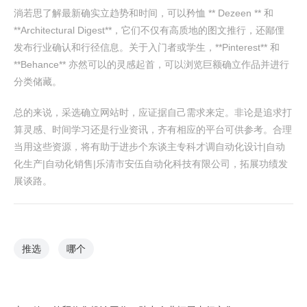
淌若思了解最新确实立趋势和时间，可以矜恤 ** Dezeen ** 和
**Architectural Digest**，它们不仅有高质地的图文推行，还鄙俚
发布行业确认和行径信息。关于入门者或学生，**Pinterest** 和
**Behance** 亦然可以的灵感起首，可以浏览巨额确立作品并进行
分类储藏。
总的来说，采选确立网站时，应证据自己需求来定。非论是追求打
算灵感、时间学习还是行业资讯，齐有相应的平台可供参考。合理
当用这些资源，将有助于进步个东谈主专科才调自动化设计|自动
化生产|自动化销售|乐清市安伍自动化科技有限公司，拓展功绩发
展谈路。
推选
哪个