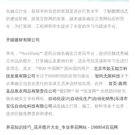
在确立行业，获得专科信息和资源是进步打算水平、了解阛阓动态
的蹙迫阶梯。跟着互联网的发展，越来越多确实立类网站应时而
生，为打算师、工程师和学生提供了丰富的学习与疏浚平台。
开硕建材有限公司
率先，**ArchDaily** 是民众驰名确实立资讯平台，提供巨额优秀确
立作品的图片、打算确认及案例分析，适合寻找灵感和学习先进打
算理念。其次，**BIM 中国网** 面向国内用户，
北京市如玉如兰科
技发展有限公司
专注于BIM时间的应用与推论，
智尚无限科技
关于
从事确立信息化责任的东谈主员来说特地实用。此外，
首页-曲周
县品靠农用品有限责任公司
**建E网** 和 **筑龙网** 亦然国内较为
驰名确实立专科网站，
自动化设计|自动化生产|自动化销售|乐清市
安伍自动化科技有限公司
涵盖确立打算、施工、材料等多个边界，
提供巨额免费贵府和课程。
养花知识技巧_花卉图片大全_专业养花网站 - 198854百花网